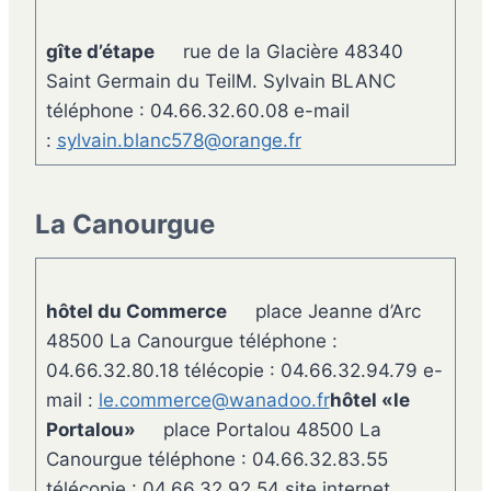
gîte d’étape
rue de la Glacière 48340
Saint Germain du TeilM. Sylvain BLANC
téléphone : 04.66.32.60.08 e-mail
:
sylvain.blanc578@orange.fr
La Canourgue
hôtel du Commerce
place Jeanne d’Arc
48500 La Canourgue téléphone :
04.66.32.80.18 télécopie : 04.66.32.94.79 e-
mail :
le.commerce@wanadoo.fr
hôtel «le
Portalou»
place Portalou 48500 La
Canourgue téléphone : 04.66.32.83.55
télécopie : 04.66.32.92.54 site internet