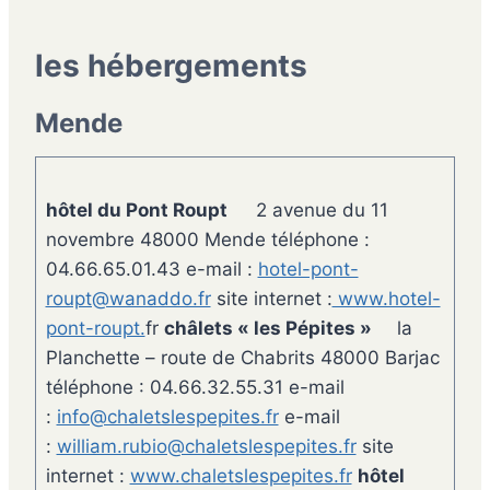
les hébergements
Mende
hôtel du Pont Roupt
2 avenue du 11
novembre 48000 Mende téléphone :
04.66.65.01.43 e-mail :
hotel-pont-
roupt@wanaddo.fr
site internet :
www.hotel-
pont-roupt.
fr
châlets « les Pépites »
la
Planchette – route de Chabrits 48000 Barjac
téléphone : 04.66.32.55.31 e-mail
:
info@chaletslespepites.fr
e-mail
:
william.rubio@chaletslespepites.fr
site
internet :
www.chaletslespepites.fr
hôtel