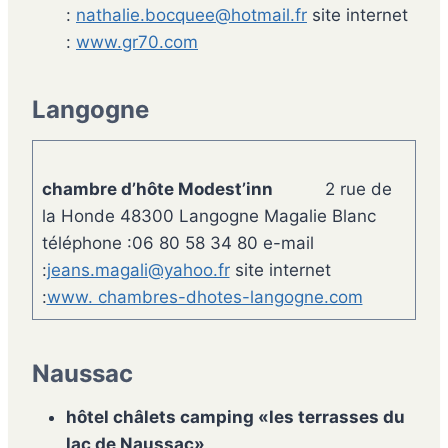
:
nathalie.bocquee@hotmail.fr
site internet
:
www.gr70.com
Langogne
chambre d’hôte Modest’inn
2 rue de
la Honde 48300 Langogne Magalie Blanc
téléphone :06 80 58 34 80 e-mail
:
jeans.magali@yahoo.fr
site internet
:
www. chambres-dhotes-langogne.com
Naussac
hôtel châlets camping
«les terrasses du
lac de Naussac»