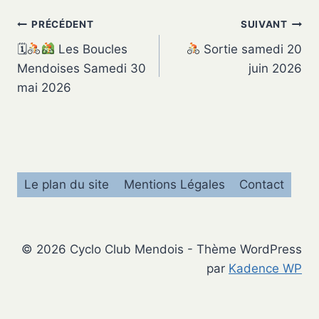
Navigation
PRÉCÉDENT
SUIVANT
🗓
Les Boucles
Sortie samedi 20
de
Mendoises Samedi 30
juin 2026
l’article
mai 2026
Le plan du site
Mentions Légales
Contact
© 2026 Cyclo Club Mendois - Thème WordPress
par
Kadence WP