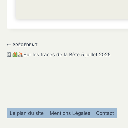
Navigation
PRÉCÉDENT
🗓
Sur les traces de la Bête 5 juillet 2025
de
l’article
Le plan du site
Mentions Légales
Contact