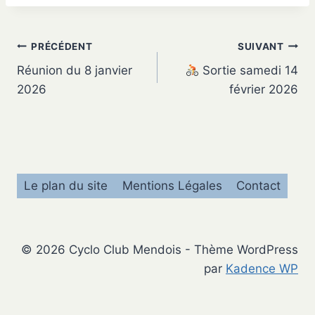
Navigation
PRÉCÉDENT
SUIVANT
Réunion du 8 janvier
Sortie samedi 14
de
2026
février 2026
l’article
Le plan du site
Mentions Légales
Contact
© 2026 Cyclo Club Mendois - Thème WordPress
par
Kadence WP