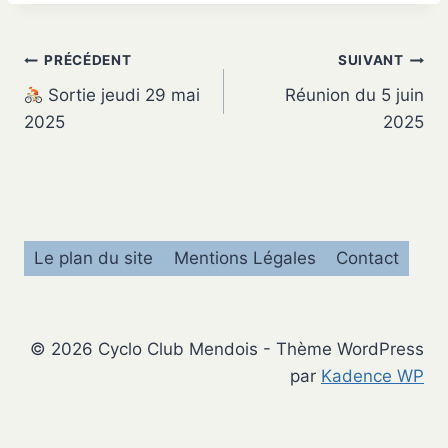
Navigation
PRÉCÉDENT
SUIVANT
Sortie jeudi 29 mai
Réunion du 5 juin
de
2025
2025
l’article
Le plan du site
Mentions Légales
Contact
© 2026 Cyclo Club Mendois - Thème WordPress
par
Kadence WP